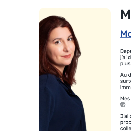
M
Mo
Depu
j’ai
plus
Au d
surt
immé
Mes 
🫣
J’ai
proc
coll