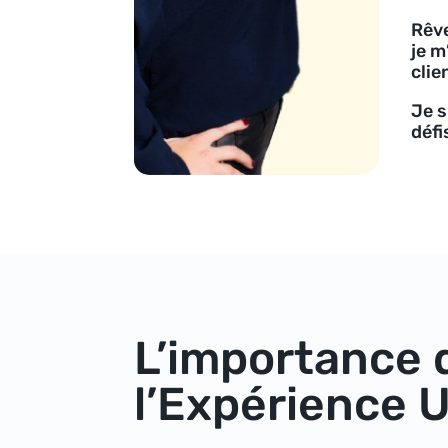
Rêve
je m
clie
Je s
défi
L’importance 
l’Expérience U