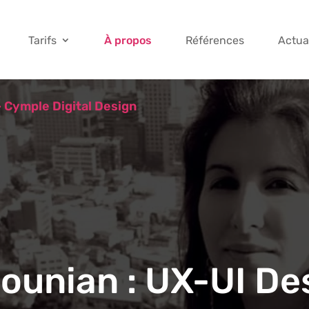
Tarifs
À propos
Références
Actua
– Cymple Digital Design
ounian : UX-UI De