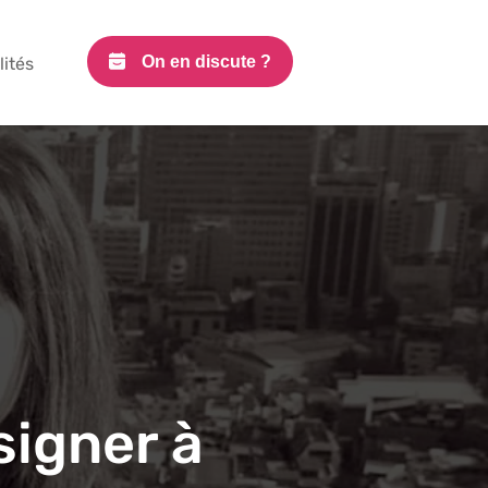
On en discute ?
lités
signer à