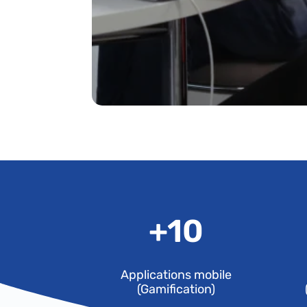
+
10
Applications mobile
(Gamification)